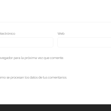
electrónico
Web
navegador para la próxima vez que comente.
mo se procesan los datos de tus comentarios
.