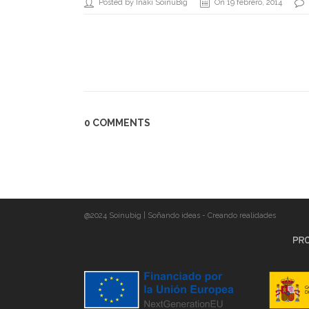
Posted by Iñaki SoinuBig
On 19 febrero, 2014
0 COMMENTS
@2024 Soinubig | Soñando ideas - Creando realidades