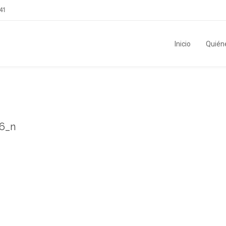
41
Inicio
Quién
6_n