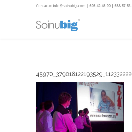
Contacto:
info@soinubig.com
|
695 42 45 90
|
688 67 63 
45970_379018122193529_112332222