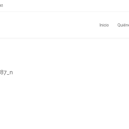
41
Inicio
Quién
787_n