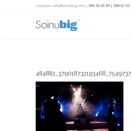
Contacto:
info@soinubig.com
|
695 42 45 90
|
688 67 63 
484882_379018732193468_754973