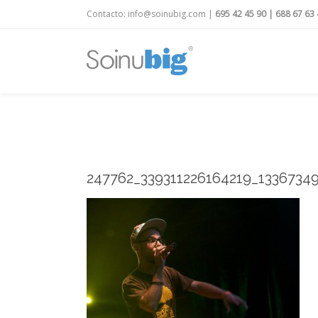
Contacto:
info@soinubig.com
|
695 42 45 90
|
688 67 63 
247762_339311226164219_1336734